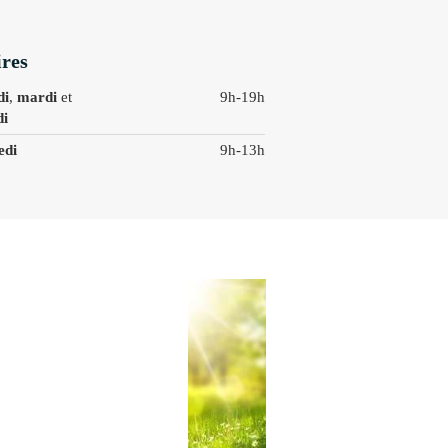
res
di
,
mardi
et
9h-19h
di
edi
9h-13h