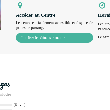
Accéder au Centre
Horai
Le centre est facilement accessible et dispose de
Les
lun
places de parking.
vendre
Le
sam
Localiser le cabinet sur une carte
ages
rologie
(6 avis)