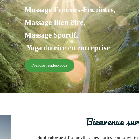
Massage Femmes-Enceintes,
Massage Bien-être,
Massage Sportif,
Yoga du rire en entreprise
Prendre rendez-vous
Bienvenue sur
Sophrologue
à Bonneville, mes portes sont ouvertes 