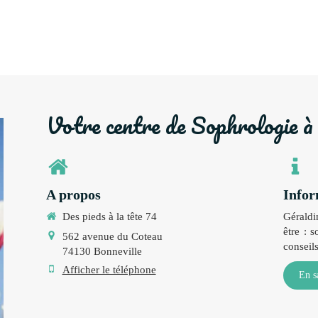
Votre centre de Sophrologie à
A propos
Infor
Des pieds à la tête 74
Géraldi
être : 
562 avenue du Coteau
conseil
74130
Bonneville
Afficher le téléphone
En s