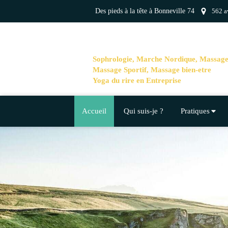
Des pieds à la tête à Bonneville 74
562 a
Sophrologie, Marche Nordique, Massag
Massage Sportif, Massage bien-etre
Yoga du rire en Entreprise
Accueil
Qui suis-je ?
Pratiques