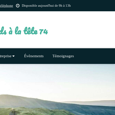
 téléphone
Disponible aujourd'hui de 9h à 13h
562 avenue du Coteau, 74130 Bonneville
ds à la tête 74
treprise
Évènements
Témoignages