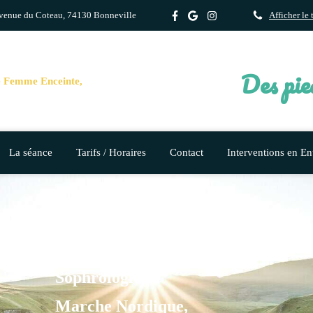
venue du Coteau, 74130 Bonneville
Afficher le
Des pie
e Femme Enceinte,
La séance
Tarifs / Horaires
Contact
Interventions en En
Géraldine Bois, Sophrologue
Sophrologie,
Marche Nordique,