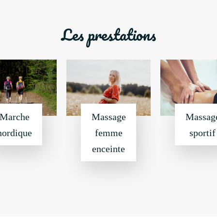
Les prestations
Marche
Massage
Massag
nordique
femme
sportif
enceinte